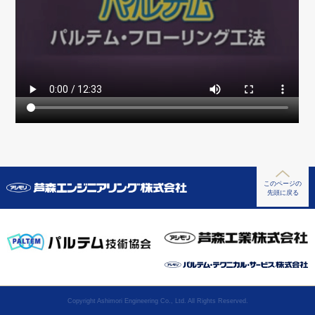
このページの
先頭に戻る
Copyright Ashimori Engineering Co., Ltd. All Rights Reserved.