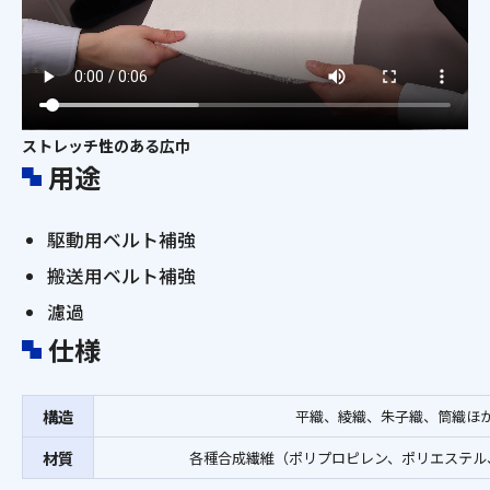
ストレッチ性のある広巾
用途
駆動用ベルト補強
搬送用ベルト補強
濾過
仕様
構造
平織、綾織、朱子織、筒織ほ
材質
各種合成繊維（ポリプロピレン、ポリエステル